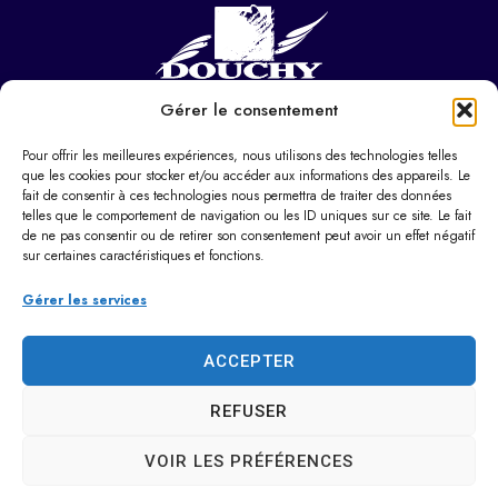
Gérer le consentement
NOUS CONTACTER
Hôtel de ville
Pour offrir les meilleures expériences, nous utilisons des technologies telles
37 Pl. Paul Eluard,
que les cookies pour stocker et/ou accéder aux informations des appareils. Le
fait de consentir à ces technologies nous permettra de traiter des données
59282 Douchy-les-Mines
telles que le comportement de navigation ou les ID uniques sur ce site. Le fait
de ne pas consentir ou de retirer son consentement peut avoir un effet négatif
03 27 22 22 22
sur certaines caractéristiques et fonctions.
Horaires d’ouverture
Du lundi au vendredi :
Gérer les services
9h00 – 12h00 / 14h00 – 17h30
Le samedi : 9h00 – 12h00
ACCEPTER
Dimanche : Fermé
REFUSER
VOIR LES PRÉFÉRENCES
Access
Mentions
Plan
Confide
© 2025 Site
ibilité
légales
du
ntialité
créé par Utopia