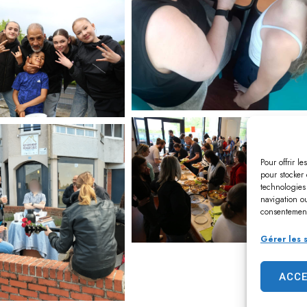
Pour offrir l
pour stocker 
technologies
navigation ou
consentement 
Gérer les 
ACC