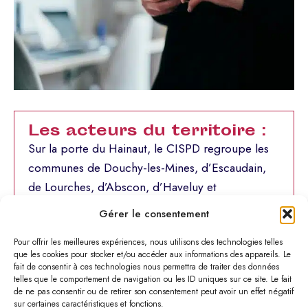
Les acteurs du territoire :
Sur la porte du Hainaut, le CISPD regroupe les
communes de Douchy-les-Mines, d’Escaudain,
de Lourches, d’Abscon, d’Haveluy et
Wavrechain-sous-Denain. La cellule de veille se
Gérer le consentement
réunit une fois par mois minimum à tour de rôle
dans chacune de ces 6 communes.
Pour offrir les meilleures expériences, nous utilisons des technologies telles
que les cookies pour stocker et/ou accéder aux informations des appareils. Le
fait de consentir à ces technologies nous permettra de traiter des données
telles que le comportement de navigation ou les ID uniques sur ce site. Le fait
de ne pas consentir ou de retirer son consentement peut avoir un effet négatif
sur certaines caractéristiques et fonctions.