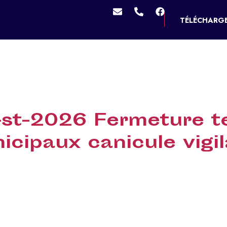
TÉLÉCHARGE
MES SERVICES
VIVRE À DOUCHY
MES D
st-2026 Fermeture t
cipaux canicule vigi