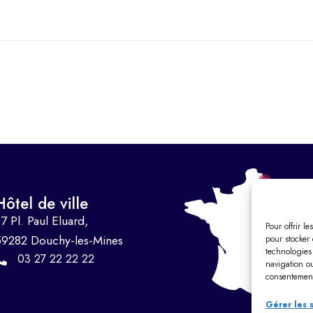
Hôtel de ville
7 Pl. Paul Eluard,
Pour offrir l
59282 Douchy-les-Mines
pour stocker 
technologies
03 27 22 22 22
navigation ou
consentement 
Gérer les 