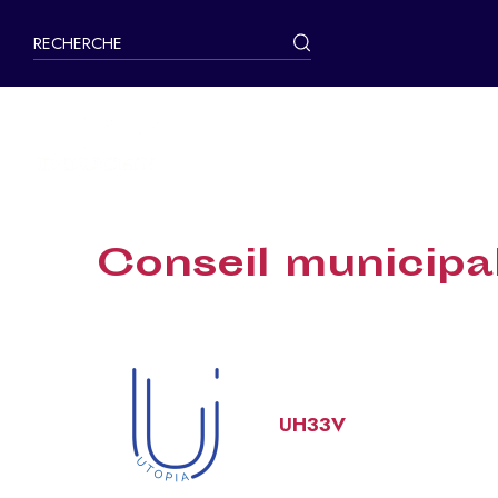
contenu
principal
MA VILLE
Conseil municip
UH33V