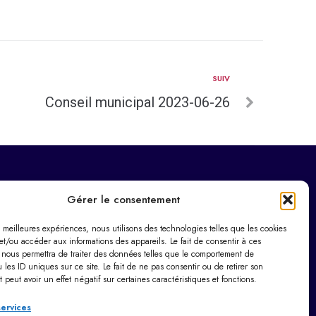
SUIV
Conseil municipal 2023-06-26
Horaires d’ouverture
Gérer le consentement
Du lundi au vendredi :
es meilleures expériences, nous utilisons des technologies telles que les cookies
9h00 – 12h00 / 14h00 – 17h30
et/ou accéder aux informations des appareils. Le fait de consentir à ces
Le samedi : 9h00 – 12h00
 nous permettra de traiter des données telles que le comportement de
 les ID uniques sur ce site. Le fait de ne pas consentir ou de retirer son
Dimanche : Fermé
peut avoir un effet négatif sur certaines caractéristiques et fonctions.
services