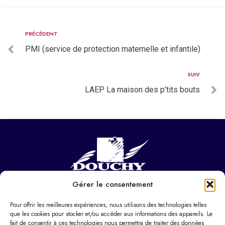
PRÉCÉDENT
PMI (service de protection maternelle et infantile)
SUIV
LAEP La maison des p’tits bouts
Gérer le consentement
NOUS CONTACTER
Hôtel de ville
Pour offrir les meilleures expériences, nous utilisons des technologies telles
37 Pl. Paul Eluard,
que les cookies pour stocker et/ou accéder aux informations des appareils. Le
fait de consentir à ces technologies nous permettra de traiter des données