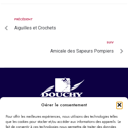
PRÉCÉDENT
Aiguilles et Crochets
SUIV
Amicale des Sapeurs Pompiers
Gérer le consentement
NOUS CONTACTER
Hôtel de ville
Pour offrir les meilleures expériences, nous utilisons des technologies telles
37 Pl. Paul Eluard,
que les cookies pour stocker et/ou accéder aux informations des appareils. Le
fait de consentir à ces technologies nous permettra de traiter des données