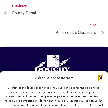
PRÉCÉDENT
Douchy Futsal
SUIV
Amicale des Chasseurs
Gérer le consentement
NOUS CONTACTER
Hôtel de ville
Pour offrir les meilleures expériences, nous utilisons des technologies telles
37 Pl. Paul Eluard,
que les cookies pour stocker et/ou accéder aux informations des appareils. Le
fait de consentir à ces technologies nous permettra de traiter des données
59282 Douchy-les-Mines
telles que le comportement de navigation ou les ID uniques sur ce site. Le fait
de ne pas consentir ou de retirer son consentement peut avoir un effet négatif
03 27 22 22 22