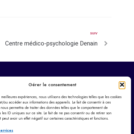
SUIV
Centre médico-psychologie Denain
Horaires d’ouverture
Gérer le consentement
Du lundi au vendredi :
es meilleures expériences, nous utilisons des technologies telles que les cookies
9h00 – 12h00 / 14h00 – 17h30
et/ou accéder aux informations des appareils. Le fait de consentir à ces
Le samedi : 9h00 – 12h00
 nous permettra de traiter des données telles que le comportement de
 les ID uniques sur ce site. Le fait de ne pas consentir ou de retirer son
Dimanche : Fermé
peut avoir un effet négatif sur certaines caractéristiques et fonctions.
services