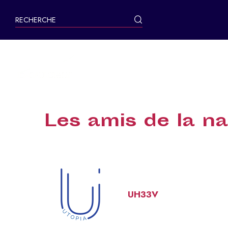
contenu
principal
MA VILLE
Les amis de la n
UH33V