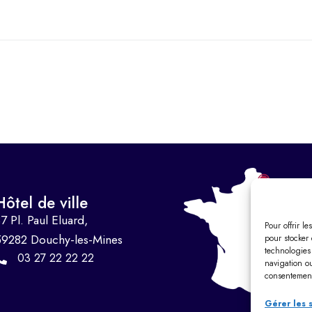
Hôtel de ville
7 Pl. Paul Eluard,
Pour offrir l
59282 Douchy-les-Mines
pour stocker 
technologies
03 27 22 22 22
navigation ou
consentement 
Gérer les 