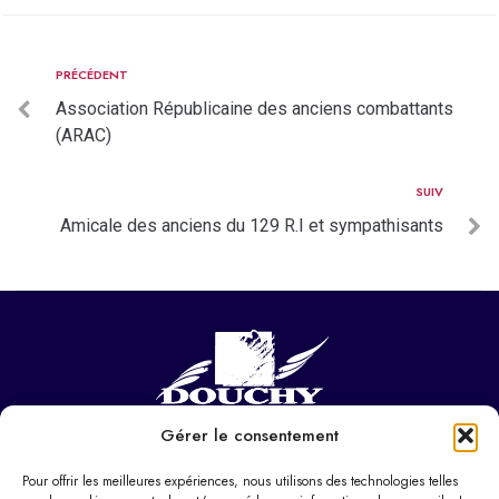
PRÉCÉDENT
Association Républicaine des anciens combattants
(ARAC)
SUIV
Amicale des anciens du 129 R.I et sympathisants
Gérer le consentement
NOUS CONTACTER
Hôtel de ville
Pour offrir les meilleures expériences, nous utilisons des technologies telles