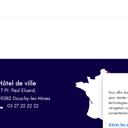
Hôtel de ville
7 Pl. Paul Eluard,
Pour offrir l
59282 Douchy-les-Mines
pour stocker 
technologies
03 27 22 22 22
navigation ou
consentement 
Gérer les 