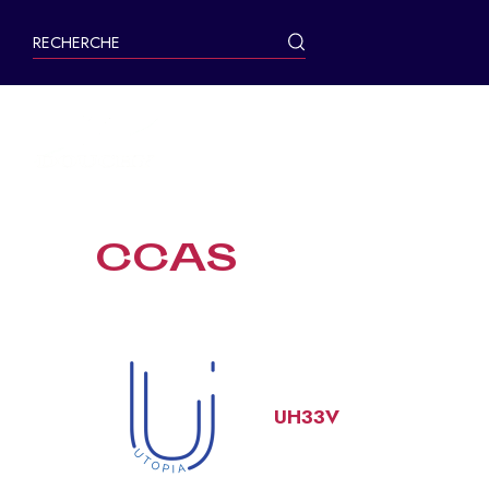
contenu
principal
MA VILLE
CCAS
UH33V