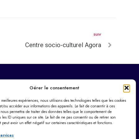
SUIV
Centre socio-culturel Agora
Horaires d’ouverture
Gérer le consentement
Du lundi au vendredi :
es meilleures expériences, nous utilisons des technologies telles que les cookies
9h00 – 12h00 / 14h00 – 17h30
et/ou accéder aux informations des appareils. Le fait de consentir à ces
Le samedi : 9h00 – 12h00
 nous permettra de traiter des données telles que le comportement de
 les ID uniques sur ce site. Le fait de ne pas consentir ou de retirer son
Dimanche : Fermé
peut avoir un effet négatif sur certaines caractéristiques et fonctions.
services