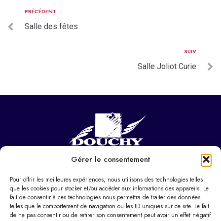
PRÉCÉDENT
Salle des fêtes
SUIV
Salle Joliot Curie
Gérer le consentement
NOUS CONTACTER
Hôtel de ville
Pour offrir les meilleures expériences, nous utilisons des technologies telles
37 Pl. Paul Eluard,
que les cookies pour stocker et/ou accéder aux informations des appareils. Le
fait de consentir à ces technologies nous permettra de traiter des données
59282 Douchy-les-Mines
telles que le comportement de navigation ou les ID uniques sur ce site. Le fait
de ne pas consentir ou de retirer son consentement peut avoir un effet négatif
03 27 22 22 22