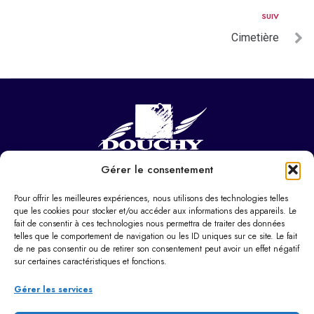
SUIV
Cimetière
Gérer le consentement
NOUS CONTACTER
Hôtel de ville
Pour offrir les meilleures expériences, nous utilisons des technologies telles
37 Pl. Paul Eluard,
que les cookies pour stocker et/ou accéder aux informations des appareils. Le
fait de consentir à ces technologies nous permettra de traiter des données
59282 Douchy-les-Mines
telles que le comportement de navigation ou les ID uniques sur ce site. Le fait
de ne pas consentir ou de retirer son consentement peut avoir un effet négatif
03 27 22 22 22
sur certaines caractéristiques et fonctions.
Horaires d’ouverture
Du lundi au vendredi :
Gérer les services
9h00 – 12h00 / 14h00 – 17h30