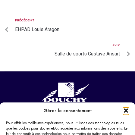
PRÉCÉDENT
EHPAD Louis Aragon
SUIV
Salle de sports Gustave Ansart
Gérer le consentement
NOUS CONTACTER
Hôtel de ville
Pour offrir les meilleures expériences, nous utilisons des technologies telles
37 Pl. Paul Eluard,
que les cookies pour stocker et/ou accéder aux informations des appareils. Le
fait de consentir à ces technologies nous permettra de traiter des données