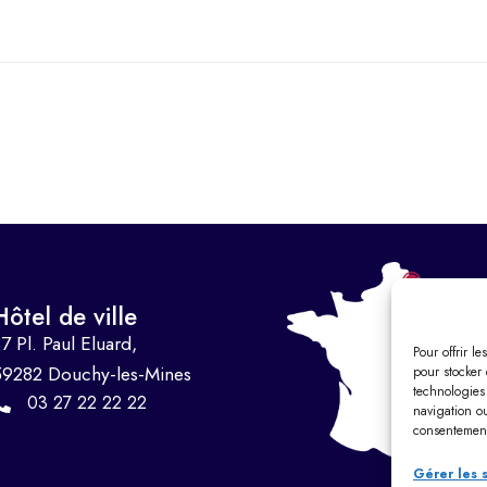
Hôtel de ville
7 Pl. Paul Eluard,
Pour offrir l
59282 Douchy-les-Mines
pour stocker 
technologies
03 27 22 22 22
navigation ou
consentement 
Gérer les 