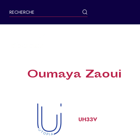
contenu
principal
MA VILLE
Oumaya Zaoui
UH33V