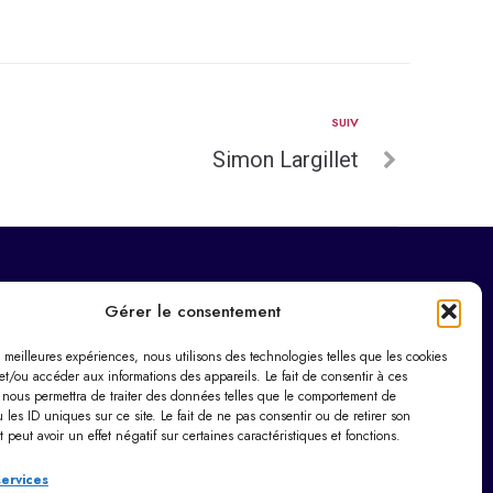
SUIV
Simon Largillet
Horaires d’ouverture
Gérer le consentement
Du lundi au vendredi :
es meilleures expériences, nous utilisons des technologies telles que les cookies
9h00 – 12h00 / 14h00 – 17h30
et/ou accéder aux informations des appareils. Le fait de consentir à ces
Le samedi : 9h00 – 12h00
 nous permettra de traiter des données telles que le comportement de
 les ID uniques sur ce site. Le fait de ne pas consentir ou de retirer son
Dimanche : Fermé
peut avoir un effet négatif sur certaines caractéristiques et fonctions.
services