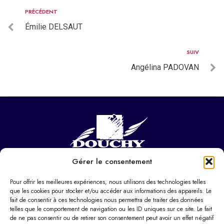
PRÉCÉDENT
Émilie DELSAUT
SUIV
Angélina PADOVAN
Gérer le consentement
NOUS CONTACTER
Hôtel de ville
Pour offrir les meilleures expériences, nous utilisons des technologies telles
37 Pl. Paul Eluard,
que les cookies pour stocker et/ou accéder aux informations des appareils. Le
fait de consentir à ces technologies nous permettra de traiter des données
59282 Douchy-les-Mines
telles que le comportement de navigation ou les ID uniques sur ce site. Le fait
de ne pas consentir ou de retirer son consentement peut avoir un effet négatif
03 27 22 22 22