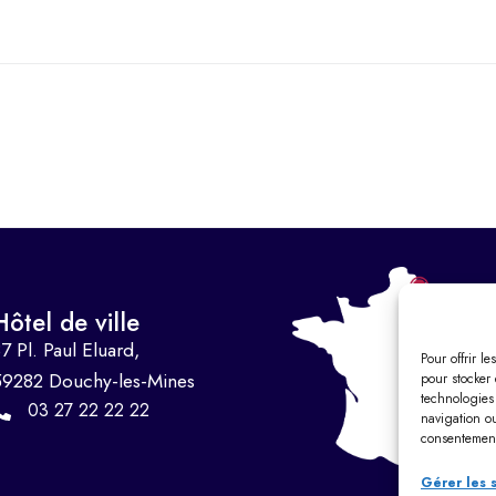
Hôtel de ville
7 Pl. Paul Eluard,
Pour offrir l
59282 Douchy-les-Mines
pour stocker 
technologies
03 27 22 22 22
navigation ou
consentement 
Gérer les 