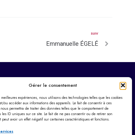
SUIV
Emmanuelle ÉGELÉ
Horaires d’ouverture
Gérer le consentement
Du lundi au vendredi :
es meilleures expériences, nous utilisons des technologies telles que les cookies
9h00 – 12h00 / 14h00 – 17h30
et/ou accéder aux informations des appareils. Le fait de consentir à ces
Le samedi : 9h00 – 12h00
 nous permettra de traiter des données telles que le comportement de
 les ID uniques sur ce site. Le fait de ne pas consentir ou de retirer son
Dimanche : Fermé
peut avoir un effet négatif sur certaines caractéristiques et fonctions.
services