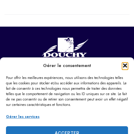
Gérer le consentement
NOUS CONTACTER
Hôtel de ville
Pour offrir les meilleures expériences, nous utilisons des technologies telles
37 Pl. Paul Eluard,
que les cookies pour stocker et/ou accéder aux informations des appareils. Le
fait de consentir à ces technologies nous permettra de traiter des données
59282 Douchy-les-Mines
telles que le comportement de navigation ou les ID uniques sur ce site. Le fait
de ne pas consentir ou de retirer son consentement peut avoir un effet négatif
03 27 22 22 22
sur certaines caractéristiques et fonctions.
Horaires d’ouverture
Du lundi au vendredi :
Gérer les services
9h00 – 12h00 / 14h00 – 17h30
Le samedi : 9h00 – 12h00
ACCEPTER