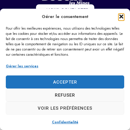
NOUS CONTACTER
Gérer le consentement
Hôtel de ville
37 Pl. Paul Eluard,
Pour offrir les meilleures expériences, nous utilisons des technologies telles
que les cookies pour stocker et/ou accéder aux informations des appareils. Le
59282 Douchy-les-Mines
fait de consentir à ces technologies nous permettra de traiter des données
03 27 22 22 22
telles que le comportement de navigation ou les ID uniques sur ce site. Le fait
Horaires d’ouverture
de ne pas consentir ou de retirer son consentement peut avoir un effet négatif
sur certaines caractéristiques et fonctions.
Du lundi au vendredi :
9h00 – 12h00 / 14h00 – 17h30
Gérer les services
Le samedi : 9h00 – 12h00
Dimanche : Fermé
ACCEPTER
REFUSER
Access
Mentions
Plan
Confide
© 2025 Site
ibilité
légales
du
ntialité
créé par Utopia
VOIR LES PRÉFÉRENCES
site
Confidentialité