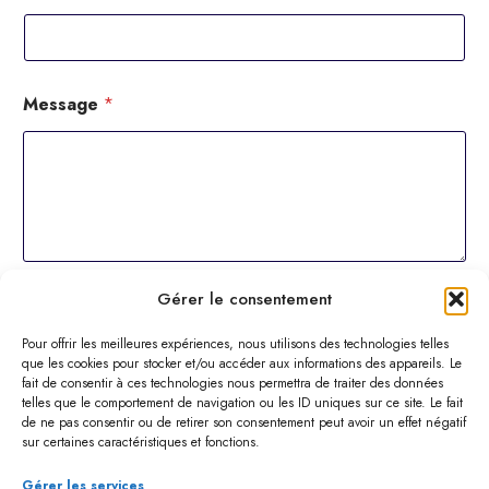
Message
*
T
Gérer le consentement
Téléversement de fichier
é
l
Pour offrir les meilleures expériences, nous utilisons des technologies telles
é
que les cookies pour stocker et/ou accéder aux informations des appareils. Le
p
fait de consentir à ces technologies nous permettra de traiter des données
h
telles que le comportement de navigation ou les ID uniques sur ce site. Le fait
o
de ne pas consentir ou de retirer son consentement peut avoir un effet négatif
Drag & Drop Files,
Choose Files to Upload
n
sur certaines caractéristiques et fonctions.
Vous pouvez téléverser jusqu’à 5 fichiers.
e
N
Gérer les services