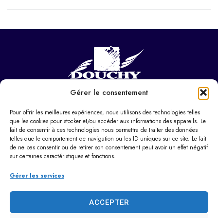
Gérer le consentement
NOUS CONTACTER
Hôtel de ville
Pour offrir les meilleures expériences, nous utilisons des technologies telles
37 Pl. Paul Eluard,
que les cookies pour stocker et/ou accéder aux informations des appareils. Le
fait de consentir à ces technologies nous permettra de traiter des données
59282 Douchy-les-Mines
telles que le comportement de navigation ou les ID uniques sur ce site. Le fait
de ne pas consentir ou de retirer son consentement peut avoir un effet négatif
03 27 22 22 22
sur certaines caractéristiques et fonctions.
Horaires d’ouverture
Du lundi au vendredi :
Gérer les services
9h00 – 12h00 / 14h00 – 17h30
Le samedi : 9h00 – 12h00
ACCEPTER
Dimanche : Fermé