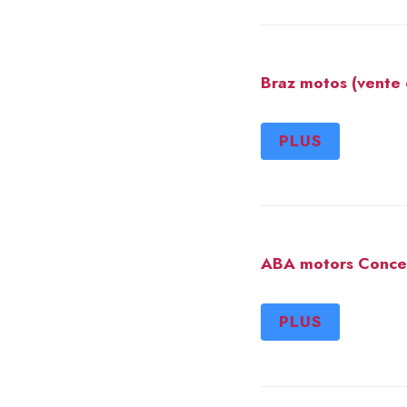
Braz motos (vente 
PLUS
ABA motors Conces
PLUS