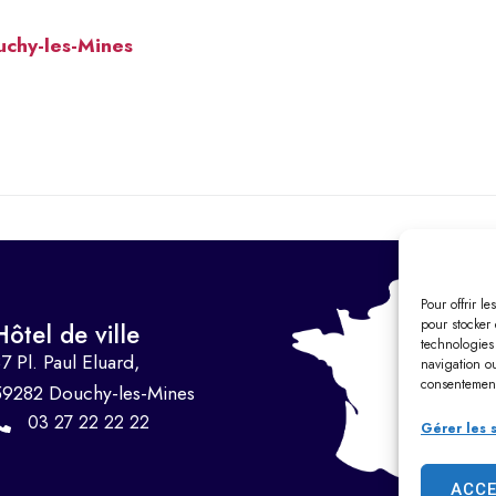
uchy-les-Mines
Pour offrir l
pour stocker 
Hôtel de ville
technologies
7 Pl. Paul Eluard,
navigation ou
consentement 
59282 Douchy-les-Mines
03 27 22 22 22
Gérer les 
ACC