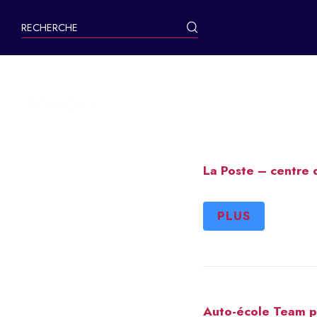
contenu
principal
MA VILLE
La Poste – centre 
PLUS
Auto-école Team p