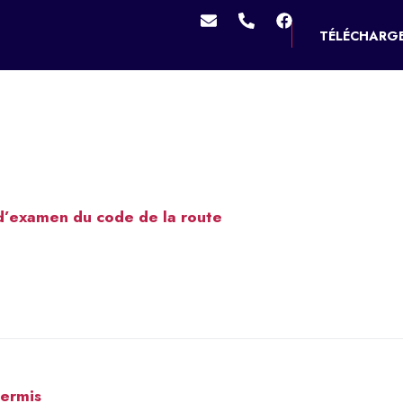
TÉLÉCHARGE
MES SERVICES
VIVRE À DOUCHY
MES D
d’examen du code de la route
ermis