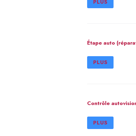
PLUS
Étape auto (répara
PLUS
Contrôle autovisio
PLUS