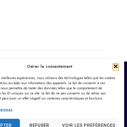
Gérer le consentement
es meilleures expériences, nous utilisons des technologies telles que les cookies
Horaires d’ouverture
et/ou accéder aux informations des appareils. Le fait de consentir à ces
Du lundi au vendredi :
 nous permettra de traiter des données telles que le comportement de
 les ID uniques sur ce site. Le fait de ne pas consentir ou de retirer son
9h00 – 12h00 / 14h00 – 17h30
peut avoir un effet négatif sur certaines caractéristiques et fonctions.
Le samedi : 9h00 – 12h00
services
Dimanche : Fermé
EPTER
REFUSER
VOIR LES PRÉFÉRENCES